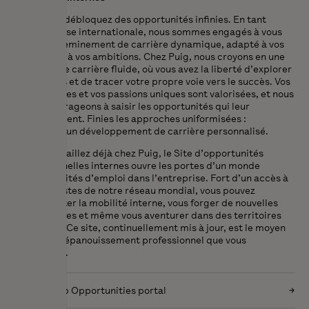
Avec nous, débloquez des opportunités infinies. En tant
qu’entreprise internationale, nous sommes engagés à vous
offrir un cheminement de carrière dynamique, adapté à vos
passions et à vos ambitions. Chez Puig, nous croyons en une
évolution de carrière fluide, où vous avez la liberté d’explorer
divers rôles et de tracer votre propre voie vers le succès. Vos
compétences et vos passions uniques sont valorisées, et nous
vous encourageons à saisir les opportunités qui leur
correspondent. Finies les approches uniformisées :
embrassez un développement de carrière personnalisé.
Si vous travaillez déjà chez Puig, le Site d’opportunités
professionnelles internes ouvre les portes d’un monde
d’opportunités d’emploi dans l’entreprise. Fort d’un accès à
tous les postes de notre réseau mondial, vous pouvez
expérimenter la mobilité interne, vous forger de nouvelles
compétences et même vous aventurer dans des territoires
inexplorés. Ce site, continuellement mis à jour, est le moyen
d’obtenir l’épanouissement professionnel que vous
recherchez.
Internal Job Opportunities portal