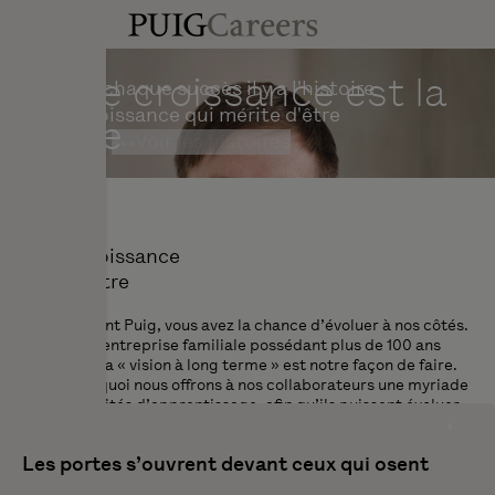
Votre croissance est la
Derrière chaque succès il y a l'histoire
d'une croissance qui mérite d'être
nôtre
racontée
•••
Voir les histoires
Votre
croissance
est la nôtre
En rejoignant Puig, vous avez la chance d’évoluer à nos côtés.
En tant qu’entreprise familiale possédant plus de 100 ans
d’histoire, la « vision à long terme » est notre façon de faire.
C’est pourquoi nous offrons à nos collaborateurs une myriade
d’opportunités d’apprentissage, afin qu’ils puissent évoluer
et développer leur carrière avec nous. Pourquoi ? Parce que
quand les gens apprennent, ils grandissent. Et quand vous
Les
portes s’ouvrent
devant ceux qui
osent
grandissez, nous grandissons tous.