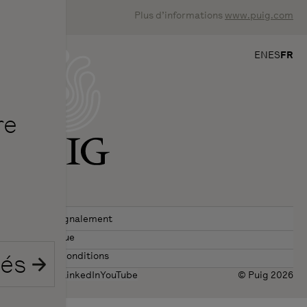
Plus d’informations
www.puig.com
EN
ES
FR
re
Canal de signalement
Code éthique
tés
Termes et conditions
Instagram
LinkedIn
YouTube
© Puig 2026