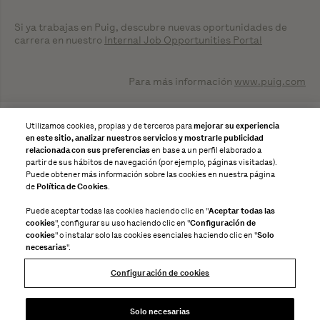
Si ya trabajas en Puig, descubre nuevas oportunidades de
carrera en nuestro
Internal Job Opportunities Portal
Para más información
www.puig.com
EN
ES
FR
Utilizamos cookies, propias y de terceros para
mejorar su experiencia
en este sitio, analizar nuestros servicios y mostrarle publicidad
relacionada con sus preferencias
en base a un perfil elaborado a
partir de sus hábitos de navegación (por ejemplo, páginas visitadas).
Puede obtener más información sobre las cookies en nuestra página
de
Política de Cookies
.
Puede aceptar todas las cookies haciendo clic en "
Aceptar todas las
cookies
", configurar su uso haciendo clic en "
Configuración de
cookies
" o instalar solo las cookies esenciales haciendo clic en "
Solo
necesarias
".
Configuración de cookies
Canal de denuncias
Solo necesarias
Código ético