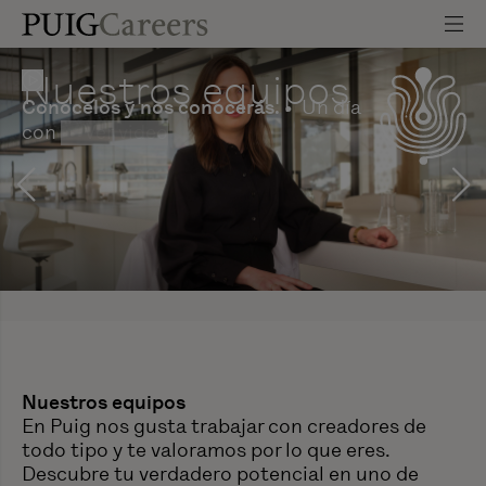
Nuestros equipos
Conócelos y nos conocerás.
Un día
con
•••
Ver video
Nuestros equipos
En Puig nos gusta trabajar con creadores de
todo tipo y te valoramos por lo que eres.
Descubre tu verdadero potencial en uno de